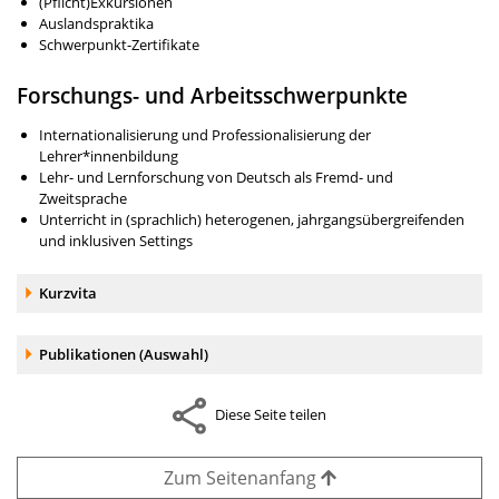
(Pflicht)Exkursionen
Auslandspraktika
Schwerpunkt-Zertifikate
Forschungs- und Arbeits­­schwerpunkte
Internationalisierung und Professionalisierung der
Lehrer*innenbildung
Lehr- und Lernforschung von Deutsch als Fremd- und
Zweitsprache
Unterricht in (sprachlich) heterogenen, jahrgangsübergreifenden
und inklusiven Settings
Akkordeonelement:
Kurzvita
Akkordeonelement:
Publikationen (Auswahl)
Diese Seite teilen
Zum Seitenanfang