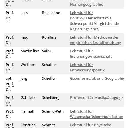
Dr.
Humangeographie
Prof.
Lars
Rensmann
Lehrstuhl für
Dr.
Politikwissenschaft mit
Schwerpunkt Vergleichende
Regierungslehre
Prof.
Ingo
Rohlfing
Lehrstuhl für Methoden der
Dr.
empirischen Sozialforschung
Prof.
Maximilian
Sailer
Lehrstuhl für
Dr.
Erziehungswissenschaft
Prof.
Wolfram
Schaffar
Lehrstuhl für
Dr.
Entwicklungspolitik
apl.
Jörg
Scheffer
Geoinformatik und Geographie
Prof.
Dr.
Prof.
Gabriele
Schellberg
Professur für Musikpädagogik
Dr.
Prof.
Hannah
Schmid-Petri
Lehrstuhl für
Dr.
Wissenschaftskommunikation
Prof.
Christine
Schmitt
Lehrstuhl für Physische