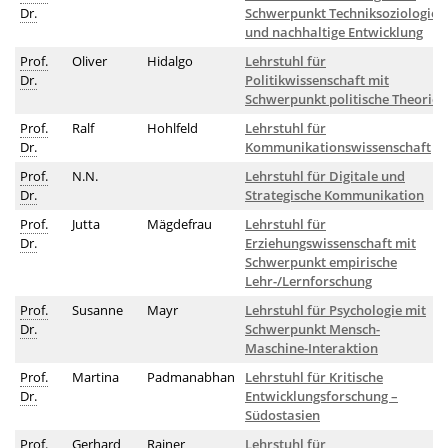
Dr.
Schwerpunkt Techniksoziologie
und nachhaltige Entwicklung
Prof.
Oliver
Hidalgo
Lehrstuhl für
Dr.
Politikwissenschaft mit
Schwerpunkt politische Theorie
Prof.
Ralf
Hohlfeld
Lehrstuhl für
Dr.
Kommunikationswissenschaft
Prof.
N.N.
Lehrstuhl für Digitale und
Dr.
Strategische Kommunikation
Prof.
Jutta
Mägdefrau
Lehrstuhl für
Dr.
Erziehungswissenschaft mit
Schwerpunkt empirische
Lehr-/Lernforschung
Prof.
Susanne
Mayr
Lehrstuhl für Psychologie mit
Dr.
Schwerpunkt Mensch-
Maschine-Interaktion
Prof.
Martina
Padmanabhan
Lehrstuhl für Kritische
Dr.
Entwicklungsforschung –
Südostasien
Prof.
Gerhard
Rainer
Lehrstuhl für