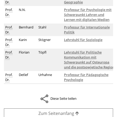
Dr.
Geographie
Prof.
N.N.
Professur für Psychologie mit
Dr.
Schwerpunkt Lehren und
Lernen mit digitalen Medien
Prof.
Bernhard
Stahl
Professur für Internationale
Dr.
Politik
Prof.
Karin
Stögner
Lehrstuhl für Soziologie
Dr.
Prof.
Florian
Töpfl
Lehrstuhl für Politische
Dr.
Kommunikation mit
Schwerpunkt auf Osteuropa
und die postsowjetische Region
Prof.
Detlef
Urhahne
Professur für Pädagogische
Dr.
Psychologie
Diese Seite teilen
Zum Seitenanfang