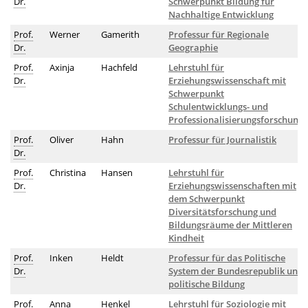
Dr.
Schwerpunkt Bildung für
Nachhaltige Entwicklung
Prof.
Werner
Gamerith
Professur für Regionale
Dr.
Geographie
Prof.
Axinja
Hachfeld
Lehrstuhl für
Dr.
Erziehungswissenschaft mit
Schwerpunkt
Schulentwicklungs- und
Professionalisierungsforschung
Prof.
Oliver
Hahn
Professur für Journalistik
Dr.
Prof.
Christina
Hansen
Lehrstuhl für
Dr.
Erziehungswissenschaften mit
dem Schwerpunkt
Diversitätsforschung und
Bildungsräume der Mittleren
Kindheit
Prof.
Inken
Heldt
Professur für das Politische
Dr.
System der Bundesrepublik und
politische Bildung
Prof.
Anna
Henkel
Lehrstuhl für Soziologie mit