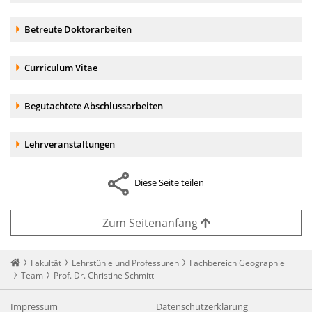
Akkordeonelement:
Betreute Doktorarbeiten
Akkordeonelement:
Curriculum Vitae
Akkordeonelement:
Begutachtete Abschlussarbeiten
Akkordeonelement:
Lehrveranstaltungen
Diese Seite teilen
Zum Seitenanfang
Startseite
Fakultät
Lehrstühle und Professuren
Fachbereich Geographie
Team
Prof. Dr. Christine Schmitt
Impressum
Datenschutzerklärung