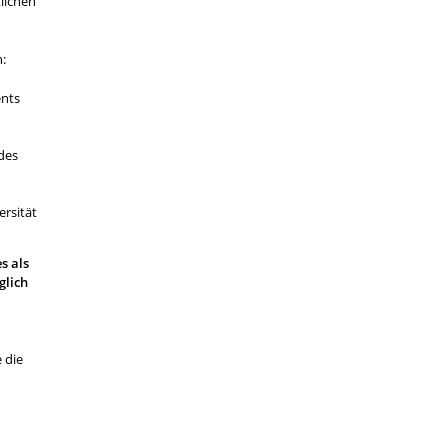
lichen
:
nts
des
rsität
s als
glich
 die