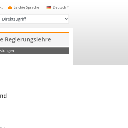
kt
Leichte Sprache
Deutsch
irektzugriff
de Regierungslehre
istungen
and