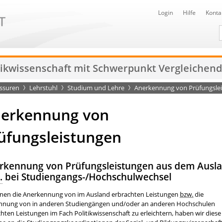
Login
Hilfe
Konta
D
itikwissenschaft mit Schwerpunkt Vergleichen
essuren
Lehrstuhl
Studium und Lehre
Anerkennung von Prüfungsle
erkennung von
üfungsleistungen
rkennung von Prüfungs­leistungen aus dem Ausl
.
bei Studiengangs-/Hochschul­wechsel
nen die Anerkennung von im Ausland erbrachten Leistungen
bzw.
die
hnung von in anderen Studiengängen und/oder an anderen Hochschulen
hten Leistungen im Fach Politikwissenschaft zu erleichtern, haben wir diese