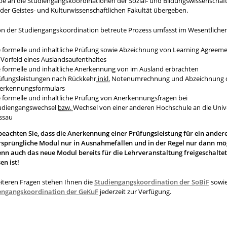
be an die Studiengangskoordinationen der Sozial- und Bildungswissenschaft
der Geistes- und Kulturwissenschaftlichen Fakultät übergeben.
on der Studiengangskoordination betreute Prozess umfasst im Wesentlichen
e formelle und inhaltliche Prüfung sowie Abzeichnung von
Learning Agreeme
 Vorfeld eines Auslandsaufenthaltes
e formelle und inhaltliche Anerkennung von im Ausland erbrachten
üfungsleistungen nach Rückkehr
inkl.
Notenumrechnung und Abzeichnung 
erkennungsformulars
e formelle und inhaltliche Prüfung von Anerkennungsfragen bei
udiengangswechsel
bzw.
Wechsel von einer anderen Hochschule an die Unive
ssau
 beachten Sie, dass die Anerkennung einer Prüfungsleistung für ein andere
rsprüngliche Modul nur in Ausnahmefällen und in der Regel nur dann mö
wenn auch das neue Modul bereits für die Lehrveranstaltung freigeschaltet
en ist!
eiteren Fragen stehen Ihnen die
Studiengangskoordination der SoBiF
sowie
engangskoordination der GeKuF
jederzeit zur Verfügung.