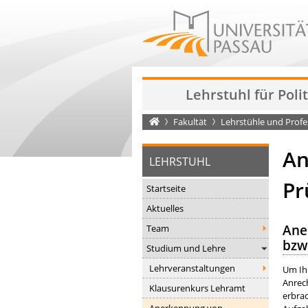
Lehrstuhl für Pol
Startseite
Fakultät
Lehrstühle und Prof
An
LEHRSTUHL
Pr
Startseite
Aktuelles
Ane
Team
bzw
Studium und Lehre
Lehrveranstaltungen
Um Ih
Anrec
Klausurenkurs Lehramt
erbrac
Anerkennung von