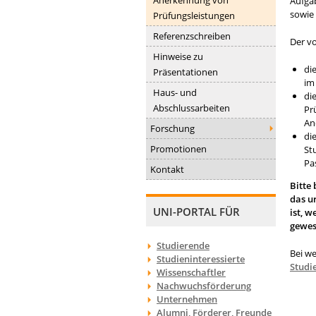
Aufga
sowie 
Prüfungsleistungen
Referenzschreiben
Der v
Hinweise zu
di
Präsentationen
im
Haus- und
di
Abschlussarbeiten
Pr
An
Forschung
di
Promotionen
St
Pa
Kontakt
Bitte
das u
UNI-PORTAL FÜR
ist, 
gewes
Studierende
Bei w
Studieninteressierte
Studi
Wissenschaftler
Nachwuchsförderung
Unternehmen
Alumni, Förderer, Freunde