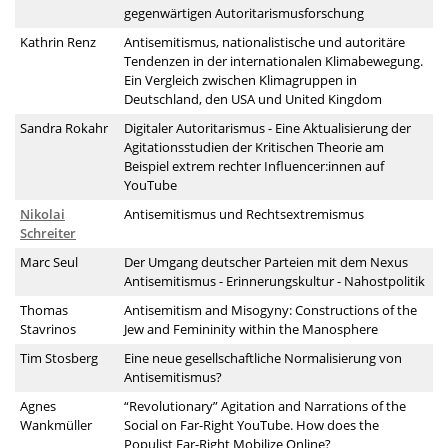
gegenwärtigen Autoritarismusforschung
Kathrin Renz
Antisemitismus, nationalistische und autoritäre
Tendenzen in der internationalen Klimabewegung.
Ein Vergleich zwischen Klimagruppen in
Deutschland, den USA und
United Kingdom
Sandra Rokahr
Digitaler Autoritarismus - Eine Aktualisierung der
Agitationsstudien der Kritischen Theorie am
Beispiel extrem rechter Influencer:innen auf
YouTube
Nikolai
Antisemitismus und Rechtsextremismus
Schreiter
Marc Seul
Der Umgang deutscher Parteien mit dem Nexus
Antisemitismus - Erinnerungskultur - Nahostpolitik
Thomas
Antisemitism and Misogyny: Constructions of the
Stavrinos
Jew and Femininity within the Manosphere
Tim Stosberg
Eine neue gesellschaftliche Normalisierung von
Antisemitismus?
Agnes
“
Revolutionary” Agitation and Narrations of the
Wankmüller
Social on Far-Right YouTube. How does the
Populist Far-Right Mobilize Online?