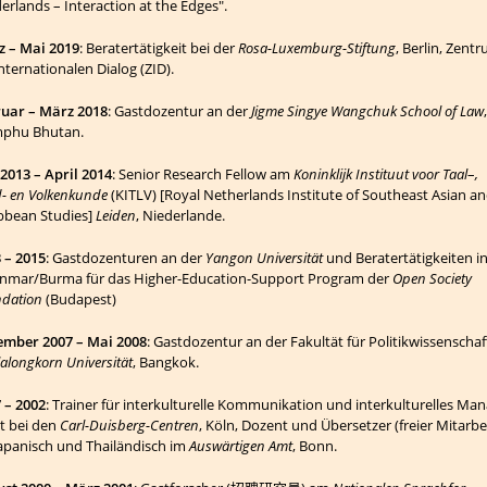
erlands – Interaction at the Edges".
 – Mai 2019
: Beratertätigkeit bei der
Rosa-Luxemburg-Stiftung
, Berlin, Zent
Internationalen Dialog (ZID).
uar – März 2018
: Gastdozentur an der
Jigme Singye Wangchuk School of Law
,
mphu Bhutan.
2013 – April 2014
: Senior Research Fellow am
Koninklijk Instituut voor Taal
–
,
- en Volken­kunde
(KITLV) [Royal Netherlands Institute of South­east Asian a
bbean Studies]
Leiden
, Niederlande.
 – 2015
: Gastdozenturen an der
Yangon Uni­ver­sität
und Berater­tätigkeiten i
mar/Burma für das Higher-Educa­tion-Support Program der
Open Society
dation
(Budapest)
mber 2007 – Mai 2008
: Gastdozentur an der Fakultät für Poli­tik­­­wissen­scha
alongkorn Universität
, Bangkok.
 – 2002
: Trainer für interkulturelle Kommunikation und interkulturelles Mana
t bei den
Carl-Duisberg-Centren
, Köln, Dozent und Über­setzer (freier Mitarbe
Japanisch und Thai­ländisch im
Aus­wärti­gen Amt
, Bonn.