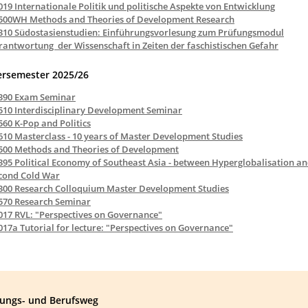
019 Internationale Politik und politische Aspekte von Entwicklung
500WH Methods and Theories of Development Research
310 Südostasienstudien: Einführungsvorlesung zum Prüfungsmodul
rantwortung der Wissenschaft in Zeiten der faschistischen Gefahr
ersemester 2025/26
390 Exam Seminar
510 Interdisciplinary Development Seminar
560 K-Pop and Politics
610 Masterclass - 10 years of Master Development Studies
500 Methods and Theories of Development
395 Political Economy of Southeast Asia - between Hyperglobalisation an
cond Cold War
300 Research Colloquium Master Development Studies
570 Research Seminar
017 RVL: "Perspectives on Governance"
017a Tutorial for lecture: "Perspectives on Governance"
dungs- und Berufsweg