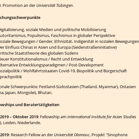
:
Promotion an der
Universität Tübingen
.
schungsschwerpunkte
igitalisierung, soziale Medien und politische Mobilisierung
utoritarismus, Populismus, Faschismus in globaler Perspektive
oziale Bewegungen / Gender, Ethnizität, Indigenität in sozialen Bewegungen
er Einfluss Chinas in Asien und Europa (Seidenstraßeninitiative)
ritische Staatstheorie des globalen Südens
euer Konstitutionalismus / Recht und Entwicklung
lternative Entwicklungsparadigmen / Post-Development
ozialpolitik / Wohlfahrtsstaaten Covid-19, Biopolitik und Bürgerschaft
prachpolitik
onale Schwerpunkte: Festland-Südostasien (Thailand, Myanmar), Ostasien
na, Japan, Mongolei), Bhutan.
owships und Beratertätigkeiten
 2019 – Oktober 2019
: Fellowship am
International Institute for Asian Studies
S), Leiden, Niederlande.
2019:
Research Fellow an der
Universität Olomouc
, Projekt "Sinophone