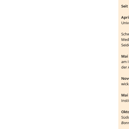
Seit
Apri
Univ
Schw
Medi
Seid
Mai 
am
der 
Nov
wick
Mai 
Insti
Okto
Südo
Bon