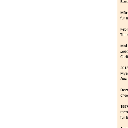
Bord
März
für 
Febr
Thi
Mai 
Land
Cari
2013
Myan
Foun
Deze
Chul
1997
men
für 