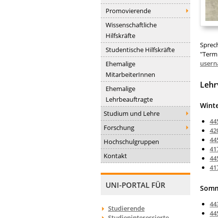
Promovierende
Wissenschaftliche
Hilfskräfte
Sprec
Studentische Hilfskräfte
"Term
usern
Ehemalige
MitarbeiterInnen
Lehr
Ehemalige
Lehrbeauftragte
Wint
Studium und Lehre
44
Forschung
42
44
Hochschulgruppen
41
Kontakt
44
41
UNI-PORTAL FÜR
Somm
44
Studierende
44
Studieninteressierte