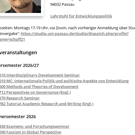
94032 Passau
Lehrstuhl für Entwicklungspolitik
hzeiten: Montags 17-19 Uhr, via Zoom, nach vorheriger Anmeldung über Stu
invergabe":
https://studip.uni-passau.de/studip/dispatch.php/profile?
ame=schaff21
veranstaltungen
ersemester 2026/27
510 Interdisciplinary Development Seminar
019 MC: Internationale Politik und politische Aspekte von Entwicklung
500 Methods and Theories of Development
712 Perspectives on Governance (Engl.)
570 Research Seminar
782 Tutorial Academic Research and Writing (Engl.)
ersemester 2026
330 Examens- und Forschungsseminar
590 Fascism in Global Perspective