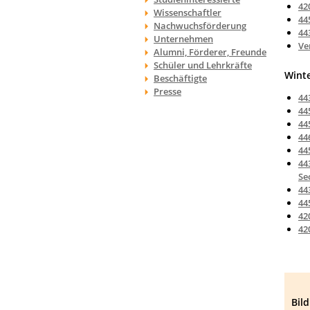
42
Wissenschaftler
44
Nachwuchsförderung
44
Unternehmen
Ve
Alumni, Förderer, Freunde
Schüler und Lehrkräfte
Wint
Beschäftigte
Presse
44
44
44
44
44
44
Se
44
44
42
42
Bil