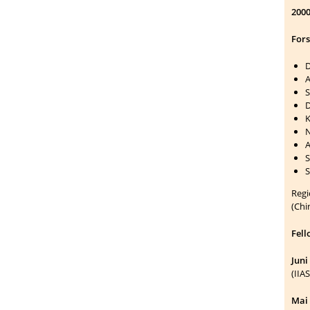
2000
For
D
A
S
D
K
N
A
S
S
Regi
(Chi
Fell
Juni
(IIA
Mai 