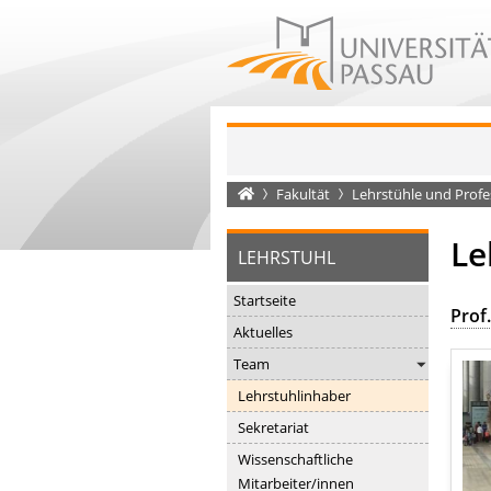
Startseite
Fakultät
Lehrstühle und Prof
Le
LEHRSTUHL
Startseite
Prof.
Aktuelles
Team
Lehrstuhlinhaber
Sekretariat
Wissenschaftliche
Mitarbeiter/innen