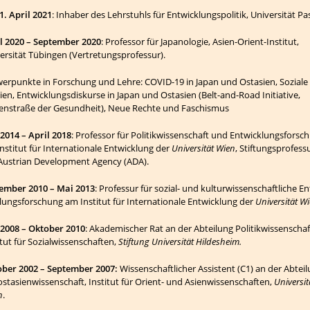
 1. April 2021
: Inhaber des Lehrstuhls für Entwicklungspolitik, Universität Pa
l 2020 – September 2020
: Professor für Japanologie, Asien-Orient-Institut,
ersität Tübingen (Vertre­tungs­­profes­sur).
er­punkte in Forschung und Lehre: COVID-19 in Japan und Ostasien, Soziale
en, Entwick­­lungsdiskurse in Japan und Ostasien (Belt-and-Road Initiative,
enstraße der Gesund­­heit), Neue Rechte und Faschismus
2014 – April 2018
:
Professor für Politikwissenschaft und Entwicklungs­for­sc
Institut für Internationale Entwick­lung der
Universität Wien
, Stiftungsprofess
Austrian Deve­lop­ment Agency (ADA).
ember 2010 – Mai 2013
: Professur für sozial- und kulturwissenschaftliche En
­­lungs­­forschung am Institut für Internationale Entwicklung der
Univer­sität W
2008 – Oktober 2010
: Akademischer Rat an der Abteilung Politik­wissen­schaf
tut für Sozial­wissen­­schaften,
Stiftung Universität Hildesheim.
ber 2002 – September 2007:
Wissenschaftlicher Assistent (C1) an der Abtei­­
stasien­wissenschaft, Institut für Orient- und Asienwis­sen­­schaften,
Universit
n
.