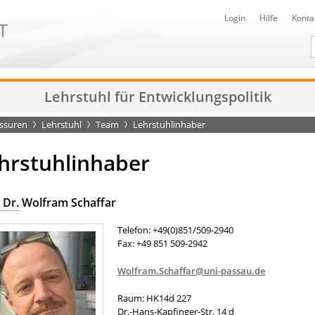
Login
Hilfe
Konta
D
Lehrstuhl für Entwicklungspolitik
essuren
Lehrstuhl
Team
Lehrstuhlinhaber
hrstuhlinhaber
 Dr.
Wolfram Schaffar
Telefon: +49(0)851/509-2940
Fax: +49 851 509-2942
Wolfram.Schaffar@uni-passau.de
Raum: HK14d 227
Dr.-Hans-Kapfinger-Str. 14 d