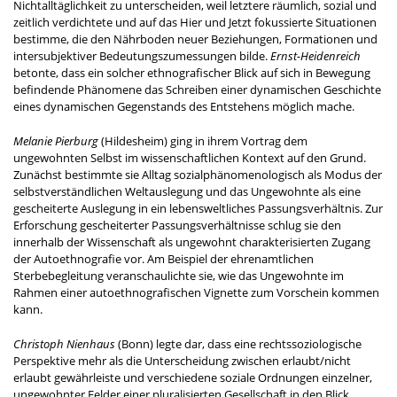
Nichtalltäglichkeit zu unterscheiden, weil letztere räumlich, sozial und
zeitlich verdichtete und auf das Hier und Jetzt fokussierte Situationen
bestimme, die den Nährboden neuer Beziehungen, Formationen und
intersubjektiver Bedeutungszumessungen bilde.
Ernst-Heidenreich
betonte, dass ein solcher ethnografischer Blick auf sich in Bewegung
befindende Phänomene das Schreiben einer dynamischen Geschichte
eines dynamischen Gegenstands des Entstehens möglich mache.
Melanie Pierburg
(Hildesheim) ging in ihrem Vortrag dem
ungewohnten Selbst im wissenschaftlichen Kontext auf den Grund.
Zunächst bestimmte sie Alltag sozialphänomenologisch als Modus der
selbstverständlichen Weltauslegung und das Ungewohnte als eine
gescheiterte Auslegung in ein lebensweltliches Passungsverhältnis. Zur
Erforschung gescheiterter Passungsverhältnisse schlug sie den
innerhalb der Wissenschaft als ungewohnt charakterisierten Zugang
der Autoethnografie vor. Am Beispiel der ehrenamtlichen
Sterbebegleitung veranschaulichte sie, wie das Ungewohnte im
Rahmen einer autoethnografischen Vignette zum Vorschein kommen
kann.
Christoph Nienhaus
(Bonn) legte dar, dass eine rechtssoziologische
Perspektive mehr als die Unterscheidung zwischen erlaubt/nicht
erlaubt gewährleiste und verschiedene soziale Ordnungen einzelner,
ungewohnter Felder einer pluralisierten Gesellschaft in den Blick