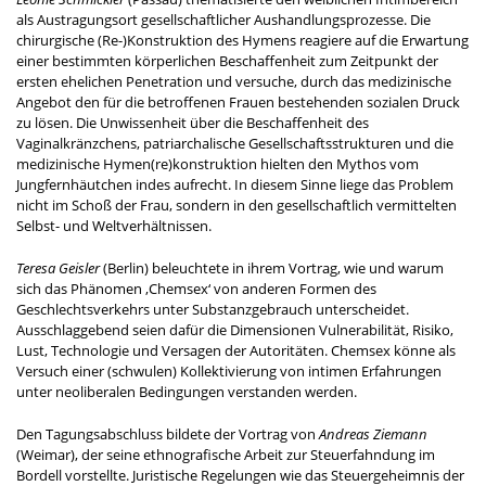
als Austragungsort gesellschaftlicher Aushandlungsprozesse. Die
chirurgische (Re-)Konstruktion des Hymens reagiere auf die Erwartung
einer bestimmten körperlichen Beschaffenheit zum Zeitpunkt der
ersten ehelichen Penetration und versuche, durch das medizinische
Angebot den für die betroffenen Frauen bestehenden sozialen Druck
zu lösen. Die Unwissenheit über die Beschaffenheit des
Vaginalkränzchens, patriarchalische Gesellschaftsstrukturen und die
medizinische Hymen(re)konstruktion hielten den Mythos vom
Jungfernhäutchen indes aufrecht. In diesem Sinne liege das Problem
nicht im Schoß der Frau, sondern in den gesellschaftlich vermittelten
Selbst- und Weltverhältnissen.
Teresa Geisler
(Berlin) beleuchtete in ihrem Vortrag, wie und warum
sich das Phänomen ‚Chemsex‘ von anderen Formen des
Geschlechtsverkehrs unter Substanzgebrauch unterscheidet.
Ausschlaggebend seien dafür die Dimensionen Vulnerabilität, Risiko,
Lust, Technologie und Versagen der Autoritäten. Chemsex könne als
Versuch einer (schwulen) Kollektivierung von intimen Erfahrungen
unter neoliberalen Bedingungen verstanden werden.
Den Tagungsabschluss bildete der Vortrag von
Andreas Ziemann
(Weimar), der seine ethnografische Arbeit zur Steuerfahndung im
Bordell vorstellte. Juristische Regelungen wie das Steuergeheimnis der