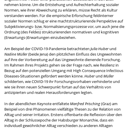
nehmen könne. Um die Entstehung und Aufrechterhaltung sozialer
Normen, wie ihrer Abweichung zu erklären, müsse Recht als Kultur
verstanden werden. Für die empirische Erforschung feldinterner
sozialer Normen schlug er eine machtstrukturierende Perspektive auf
Subjektivierungs-
bzw.
Normalisierungsprozesse vor, um auch jene die
Ordnung (des Feldes) strukturierenden normativen und kognitiven
(Erwartungs-)Erwartungen einzubeziehen.
Am Beispiel der COVID-19-Pandemie betrachteten
Julia Huber
und
Nadine Müller
(beide Jena) den plötzlichen Einfluss des Ungewohnten
auf ihre der Vorbereitung auf das Ungewohnte dienende Forschung.
Im Rahmen ihres Projekts gehen sie der Frage nach, wie Resilienz in
Bezug auf den potenziellen Umgang mit High Consequence Infectious
Diseases-Situationen gefördert werden könne.
Huber
und
Müller
schilderten, wie COVID-19 ihr Forschungsvorhaben verhinderte und
wie sie ihren neuen Schwerpunkt fortan auf das Verhältnis von
antizipierten und realen Herausforderungen legten.
In der abendlichen Keynote entfaltete
Manfred Prisching
(Graz) am
Beispiel von drei Phänomenen vielfältige Thesen zu der Relation von
Alltag und seiner Irritation. Erstens offenbarte die Reflexion über den
Alltag in der Schlussepoche der Habsburger Monarchie, dass ein
individuell gewöhnlicher Alltag verschieden zu anderen Alltagen