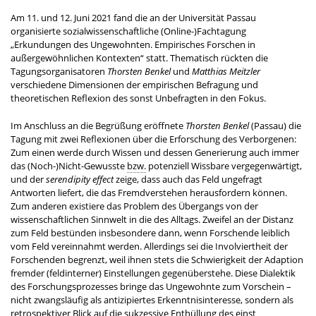
Am 11. und 12. Juni 2021 fand die an der Universität Passau
organisierte sozialwissenschaftliche (Online-)Fachtagung
„Erkundungen des Ungewohnten. Empirisches Forschen in
außergewöhnlichen Kontexten“ statt. Thematisch rückten die
Tagungsorganisatoren
Thorsten Benkel
und
Matthias Meitzler
verschiedene Dimensionen der empirischen Befragung und
theoretischen Reflexion des sonst Unbefragten in den Fokus.
Im Anschluss an die Begrüßung eröffnete
Thorsten Benkel
(Passau) die
Tagung mit zwei Reflexionen über die Erforschung des Verborgenen:
Zum einen werde durch Wissen und dessen Generierung auch immer
das (Noch-)Nicht-Gewusste
bzw.
potenziell Wissbare vergegenwärtigt,
und der
serendipity effect
zeige, dass auch das Feld ungefragt
Antworten liefert, die das Fremdverstehen herausfordern können.
Zum anderen existiere das Problem des Übergangs von der
wissenschaftlichen Sinnwelt in die des Alltags. Zweifel an der Distanz
zum Feld bestünden insbesondere dann, wenn Forschende leiblich
vom Feld vereinnahmt werden. Allerdings sei die Involviertheit der
Forschenden begrenzt, weil ihnen stets die Schwierigkeit der Adaption
fremder (feldinterner) Einstellungen gegenüberstehe. Diese Dialektik
des Forschungsprozesses bringe das Ungewohnte zum Vorschein –
nicht zwangsläufig als antizipiertes Erkenntnisinteresse, sondern als
retrospektiver Blick auf die sukzessive Enthüllung des einst