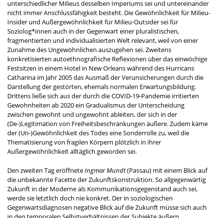
unterschiedlicher Milieus desselben Imperiums sei und untereinander
nicht immer Anschlussfähigkeit besteht. Die Gewöhnlichkeit für Milieu-
Insider und Außergewöhnlichkeit für Milieu-Outsider sei für
Soziolog*innen auch in der Gegenwart einer pluralistischen,
fragmentierten und individualisierten Welt relevant, weil von einer
Zunahme des Ungewöhnlichen auszugehen sei. Zweitens
konkretisierten autoethnografische Reflexionen über das einwöchige
Festsitzen in einem Hotel in New Orleans während des Hurricans
Catharina im Jahr 2005 das Ausmaß der Verunsicherungen durch die
Darstellung der gestörten, ehemals normalen Erwartungsbildung.
Drittens ließe sich aus der durch die COVID-19-Pandemie irritierten
Gewohnheiten ab 2020 ein Gradualismus der Unterscheidung
zwischen gewohnt und ungewohnt ableiten, der sich in der
(De-)Legitimation von Freiheitsbeschränkungen äußere. Zudem käme
der (Un-)Gewöhnlichkeit des Todes eine Sonderrolle zu, weil die
Thematisierung von fragilen Körpern plötzlich in ihrer
Außergewöhnlichkeit alltäglich geworden sei.
Den zweiten Tag eröffnete
Ingmar Mundt
(Passau) mit einem Blick auf
die unbekannte Facette der Zukunftskonstruktion. So allgegenwärtig
Zukunft in der Moderne als Kommunikationsgegenstand auch sei,
werde sie letztlich doch nie konkret. Der in soziologischen
Gegenwartsdiagnosen negative Blick auf die Zukunft müsse sich auch
in den temporalen Selbstverhältnissen der Subjekte äußern.