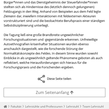
Bürger*innen und das Dienstgeheimnis der Steuerfahnder*innen
stellten sich als Hindernisse des (letztlich dennoch gelungenen)
Feldzugangs in den Weg. Anhand von Beispielen aus dem Feld legte
Ziemann
dar, inwiefern Interaktionen mit feldexternen Akteuren
vorstrukturiert sind und die beobachtete Berufspraxis einer ständigen
Selbstdisziplinierung unterliegt.
Die Tagung ließ eine große Brandbreite ungewöhnlicher
Forschungssituationen und -gegenstände erkennen. Unfreiwillige
Autoethnografien krisenhafter Situationen wurden ebenso
anschaulich dargestellt, wie die forschende Störung der
Normalitätskonzepte des Feldes. In diesem Sinne wurden sowohl
Einblicke in als ungewöhnlich geltende Phänomene geboten als auch
reflektiert, welche Herausforderungen sich hieraus für die
Forschungspraxis und die Forschenden ergeben.
Diese Seite teilen
Zum Seitenanfang
Startseite
Fakultät
Lehrstühle und Professuren
Lehrstuhl
Team Lehrstuhl