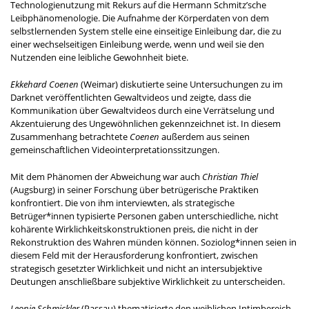
Technologienutzung mit Rekurs auf die Hermann Schmitz’sche
Leibphänomenologie. Die Aufnahme der Körperdaten von dem
selbstlernenden System stelle eine einseitige Einleibung dar, die zu
einer wechselseitigen Einleibung werde, wenn und weil sie den
Nutzenden eine leibliche Gewohnheit biete.
Ekkehard Coenen
(Weimar) diskutierte seine Untersuchungen zu im
Darknet veröffentlichten Gewaltvideos und zeigte, dass die
Kommunikation über Gewaltvideos durch eine Verrätselung und
Akzentuierung des Ungewöhnlichen gekennzeichnet ist. In diesem
Zusammenhang betrachtete
Coenen
außerdem aus seinen
gemeinschaftlichen Videointerpretationssitzungen.
Mit dem Phänomen der Abweichung war auch
Christian Thiel
(Augsburg) in seiner Forschung über betrügerische Praktiken
konfrontiert. Die von ihm interviewten, als strategische
Betrüger*innen typisierte Personen gaben unterschiedliche, nicht
kohärente Wirklichkeitskonstruktionen preis, die nicht in der
Rekonstruktion des Wahren münden können. Soziolog*innen seien in
diesem Feld mit der Herausforderung konfrontiert, zwischen
strategisch gesetzter Wirklichkeit und nicht an intersubjektive
Deutungen anschließbare subjektive Wirklichkeit zu unterscheiden.
Leonie Schmickler
(Passau) thematisierte den weiblichen Intimbereich