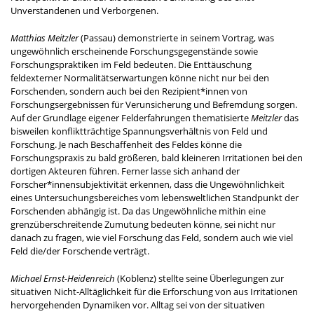
Unverstandenen und Verborgenen.
Matthias Meitzler
(Passau) demonstrierte in seinem Vortrag, was
ungewöhnlich erscheinende Forschungsgegenstände sowie
Forschungspraktiken im Feld bedeuten. Die Enttäuschung
feldexterner Normalitätserwartungen könne nicht nur bei den
Forschenden, sondern auch bei den Rezipient*innen von
Forschungsergebnissen für Verunsicherung und Befremdung sorgen.
Auf der Grundlage eigener Felderfahrungen thematisierte
Meitzler
das
bisweilen konfliktträchtige Spannungsverhältnis von Feld und
Forschung. Je nach Beschaffenheit des Feldes könne die
Forschungspraxis zu bald größeren, bald kleineren Irritationen bei den
dortigen Akteuren führen. Ferner lasse sich anhand der
Forscher*innensubjektivität erkennen, dass die Ungewöhnlichkeit
eines Untersuchungsbereiches vom lebensweltlichen Standpunkt der
Forschenden abhängig ist. Da das Ungewöhnliche mithin eine
grenzüberschreitende Zumutung bedeuten könne, sei nicht nur
danach zu fragen, wie viel Forschung das Feld, sondern auch wie viel
Feld die/der Forschende verträgt.
Michael Ernst-Heidenreich
(Koblenz) stellte seine Überlegungen zur
situativen Nicht-Alltäglichkeit für die Erforschung von aus Irritationen
hervorgehenden Dynamiken vor. Alltag sei von der situativen