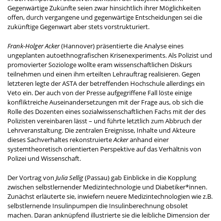
Gegenwärtige Zukünfte seien zwar hinsichtlich ihrer Möglichkeiten
offen, durch vergangene und gegenwärtige Entscheidungen sei die
zukünftige Gegenwart aber stets vorstrukturiert.
Frank-Holger Acker
(Hannover) präsentierte die Analyse eines
ungeplanten autoethnografischen Krisenexperiments. Als Polizist und
promovierter Soziologe wollte er
am wissenschaftlichen Diskurs
teilnehmen und einen ihm erteilten Lehrauftrag realisieren. Gegen
letzteren legte der ASTA der betreffenden Hochschule allerdings ein
Veto ein. Der auch von der Presse aufgegriffene Fall löste einige
konfliktreiche Auseinandersetzungen mit der Frage aus, ob sich die
Rolle des Dozenten eines sozialwissenschaftlichen Fachs mit der des
Polizisten vereinbaren lässt – und führte letztlich zum Abbruch der
Lehrveranstaltung. Die zentralen Ereignisse, Inhalte und Akteure
dieses Sachverhaltes rekonstruierte
Acker
anhand einer
systemtheoretisch orientierten Perspektive auf das Verhältnis von
Polizei und Wissenschaft.
Der Vortrag von
Julia Sellig
(Passau) gab Einblicke in die Kopplung
zwischen selbstlernender Medizintechnologie und Diabetiker*innen.
Zunächst erläuterte sie, inwiefern neuere Medizintechnologien wie z.B.
selbstlernende Insulinpumpen die Insulinberechnung obsolet
machen. Daran anknüpfend illustrierte sie die leibliche Dimension der