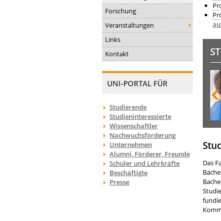
Pro
Forschung
Pro
au
Veranstaltungen
Links
S
Kontakt
UNI-PORTAL FÜR
Studierende
Studieninteressierte
Wissenschaftler
Nachwuchsförderung
Stu
Unternehmen
Alumni, Förderer, Freunde
Das F
Schüler und Lehrkräfte
Bache
Beschäftigte
Bache
Presse
Studi
fundie
Kommu