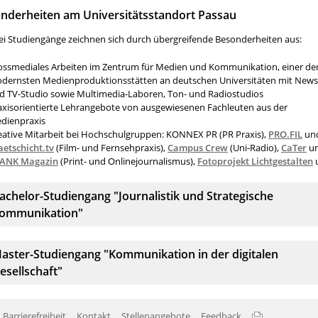
nderheiten am Universitätsstandort Passau
ei Studiengänge zeichnen sich durch übergreifende Besonderheiten aus:
ossmediales Arbeiten im Zentrum für Medien und Kommunikation, einer de
dernsten Medienproduktionsstätten an deutschen Universitäten mit New
d TV-Studio sowie Multimedia-Laboren, Ton- und Radiostudios
axisorientierte Lehrangebote von ausgewiesenen Fachleuten aus der
dienpraxis
eative Mitarbeit bei Hochschulgruppen: KONNEX PR (PR Praxis),
PRO.FIL
un
aetschicht.tv
(Film- und Fernsehpraxis),
Campus Crew
(Uni-Radio),
CaTer
u
ANK Magazin
(Print- und Onlinejournalismus),
Fotoprojekt Lichtgestalten
u
kkordeonelement:
achelor-Studiengang "Journalistik und Strategische
ommunikation"
kkordeonelement:
aster-Studiengang "Kommunikation in der digitalen
esellschaft"
Barrierefreiheit
Kontakt
Stellenangebote
Feedback