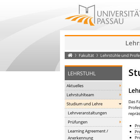
Lehr
Startseite
Fakultät
Lehrstühle und Prof
St
LEHRSTUHL
Aktuelles
Leh
Lehrstuhlteam
Das F
Studium und Lehre
Profe
Lehrveranstaltungen
repräs
Prüfungen
Pro
Learning Agreement /
Pro
Pro
Anerkennung