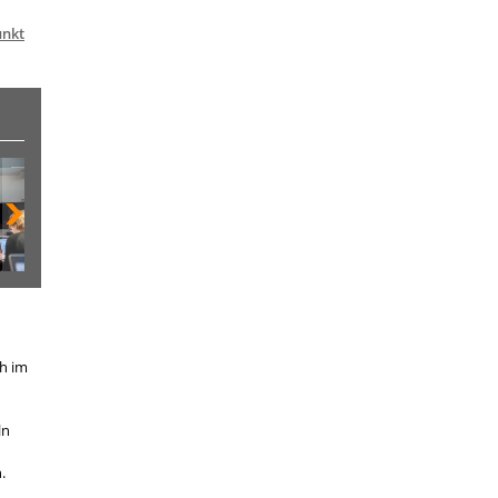
unkt
ch im
ln
.