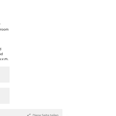
r
sroom
d
nd
.v.m.
Diese Seite teilen