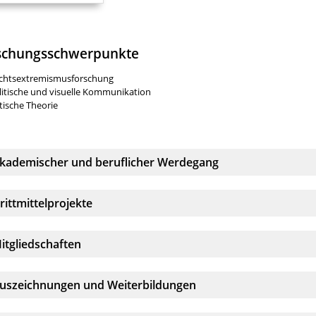
schungsschwerpunkte
chtsextremismusforschung
litische und visuelle Kommunikation
itische Theorie
kkordeonelement:
kademischer und beruflicher Werdegang
kkordeonelement:
rittmittelprojekte
kkordeonelement:
itgliedschaften
kkordeonelement:
uszeichnungen und Weiterbildungen