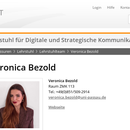
Login
Hilfe
Konta
D
stuhl für Digitale und Strategische Kommunik
essuren
Lehrstuhl
Lehrstuhlteam
Veronica Bezold
ronica Bezold
Veronica Bezold
Raum ZMK 113
Tel.: +49(0)851/509-2914
veronica.bezold@uni-passau.de
Webseite