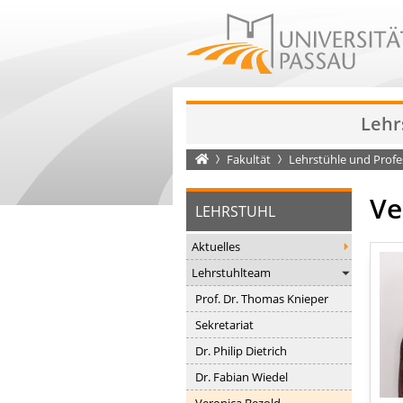
Lehr
Startseite
Fakultät
Lehrstühle und Prof
Ve
LEHRSTUHL
Aktuelles
Lehrstuhlteam
Prof. Dr. Thomas Knieper
Sekretariat
Dr. Philip Dietrich
Dr. Fabian Wiedel
Veronica Bezold