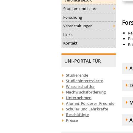
Studium und Lehre
Forschung
For
Veranstaltungen
Re
Links
Po
Kontakt
Kr
UNI-PORTAL FÜR
A
A
Studierende
Studieninteressierte
A
D
Wissenschaftler
Nachwuchsförderung
Unternehmen
A
M
Alumni, Förderer, Freunde
Schüler und Lehrkräfte
Beschäftigte
A
A
Presse