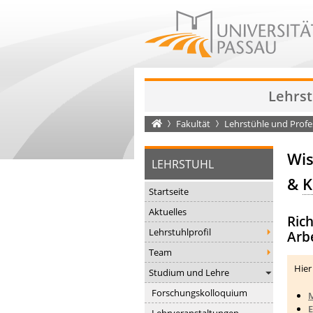
Lehrst
Startseite
Fakultät
Lehrstühle und Prof
Wis
LEHRSTUHL
&
K
Startseite
Aktuelles
Ric
Lehrstuhlprofil
Arb
Team
Hier
Studium und Lehre
Forschungskolloquium
M
E
Lehrveranstaltungen