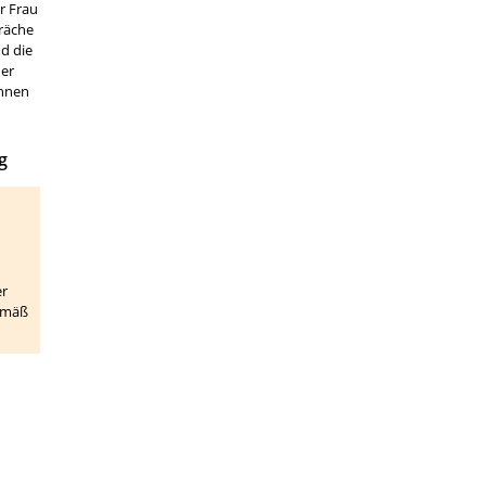
r Frau
räche
nd die
her
innen
g
er
gemäß