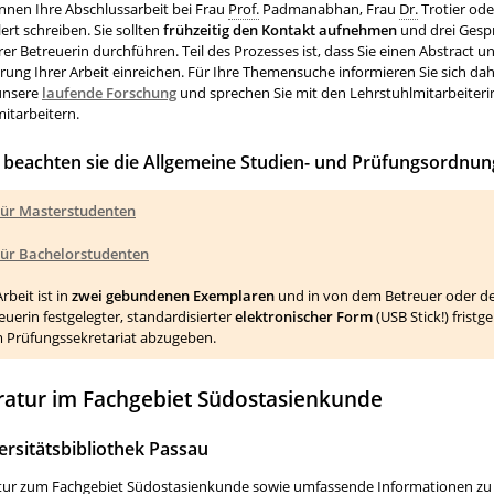
nnen Ihre Abschlussarbeit bei Frau
Prof.
Padmanabhan, Frau
Dr.
Trotier ode
ert schreiben. Sie sollten
frühzeitig den Kontakt aufnehmen
und drei Gesp
rer Betreuerin durchführen. Teil des Prozesses ist, dass Sie einen Abstract u
rung Ihrer Arbeit einreichen. Für Ihre Themensuche informieren Sie sich da
unsere
laufende Forschung
und sprechen Sie mit den Lehrstuhlmitarbeiter
itarbeitern.
e beachten sie die Allgemeine Studien- und Prüfungsordnun
ür Masterstudenten
ür Bachelorstudenten
Arbeit ist in
zwei gebundenen Exemplaren
und in von dem Betreuer oder d
euerin festgelegter, standardisierter
elektronischer Form
(USB Stick!) frist
 Prüfungssekretariat abzugeben.
eratur im Fachgebiet Südostasienkunde
ersitätsbibliothek Passau
atur zum Fachgebiet Südostasienkunde sowie umfassende Informationen zu