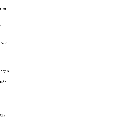
 ist
e
n wie
ungen
Luận"
zu
Sie