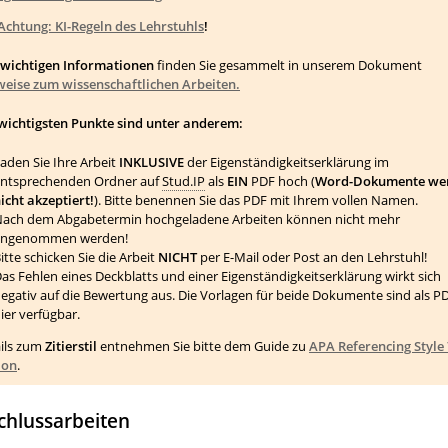
Achtung: KI-Regeln des Lehrstuhls
!
 wichtigen Informationen
finden Sie gesammelt in unserem Dokument
eise zum wissenschaftlichen Arbeiten.
wichtigsten Punkte sind unter anderem:
aden Sie Ihre Arbeit
INKLUSIVE
der Eigenständigkeitserklärung im
ntsprechenden Ordner auf
Stud.IP
als
EIN
PDF hoch (
Word-Dokumente we
icht akzeptiert!
). Bitte benennen Sie das PDF mit Ihrem vollen Namen.
ach dem Abgabetermin hochgeladene Arbeiten können nicht mehr
angenommen werden!
itte schicken Sie die Arbeit
NICHT
per E-Mail oder Post an den Lehrstuhl!
as Fehlen eines Deckblatts und einer Eigenständigkeitserklärung wirkt sich
egativ auf die Bewertung aus. Die Vorlagen für beide Dokumente sind als P
ier verfügbar.
ils zum
Zitierstil
entnehmen Sie bitte dem
Guide
zu
APA Referencing Style
ion
.
chlussarbeiten