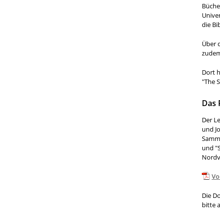
Büche
Univer
die Bi
Über 
zudem
Dort h
"The S
Das 
Der L
und J
Samml
und "
Nordv
Vo
Die D
bitte