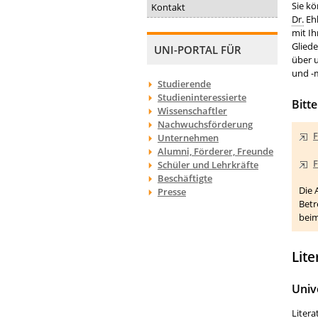
Sie kö
Kontakt
Dr.
Ehl
mit Ih
Gliede
UNI-PORTAL FÜR
über 
und -m
Studierende
Studieninteressierte
Bitt
Wissenschaftler
Nachwuchsförderung
F
Unternehmen
Alumni, Förderer, Freunde
F
Schüler und Lehrkräfte
Beschäftigte
Die 
Presse
Betr
beim
Lit
Univ
Liter