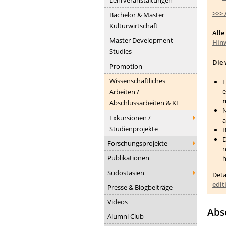
>>> 
Bachelor & Master
Kulturwirtschaft
Alle
Master Development
Hinw
Studies
Die 
Promotion
Wissenschaftliches
L
e
Arbeiten /
n
Abschlussarbeiten & KI
N
Exkursionen /
Studienprojekte
B
D
Forschungsprojekte
n
Publikationen
h
Südostasien
Deta
edit
Presse & Blogbeiträge
Videos
Abs
Alumni Club