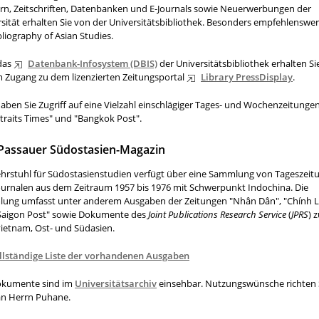
rn, Zeitschriften, Datenbanken und E-Journals sowie Neuerwerbungen der
sität erhalten Sie von der Universitätsbibliothek. Besonders empfehlenswert
bliography of Asian Studies.
das
Datenbank-Infosystem (DBIS)
der Universitätsbibliothek erhalten Si
 Zugang zu dem lizenzierten Zeitungsportal
Library PressDisplay
.
aben Sie Zugriff auf eine Vielzahl einschlägiger Tages- und Wochenzeitunge
traits Times" und "Bangkok Post".
Passauer Südostasien-Magazin
ehrstuhl für Südostasienstudien verfügt über eine Sammlung von Tageszeit
ournalen aus dem Zeitraum 1957 bis 1976 mit Schwerpunkt Indochina. Die
ung umfasst unter anderem Ausgaben der Zeitungen "Nhân Dân", "Chính 
Saigon Post" sowie Dokumente des
Joint Publications Research Service
(
JPRS
) 
ietnam, Ost- und Südasien.
llständige Liste der vorhandenen Ausgaben
okumente sind im
Universitätsarchiv
einsehbar. Nutzungswünsche richten 
 an Herrn Puhane.