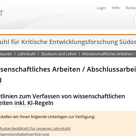
Login
Hilfe
Konta
D
uhl für Kritische Entwicklungsforschung Südo
essuren
Lehrstuhl
Studium und Lehre
Wissenschaftliches Arbeiten /
senschaftliches Arbeiten / Abschlussarbe
I
htlinien zum Verfassen von wissenschaftlichen
eiten
inkl.
KI
-Regeln
 stellen wir Ihnen folgende Unterlagen zur Verfügung:
usterdeckblatt für unseren Lehrstuhl
igenständigkeitserklärung