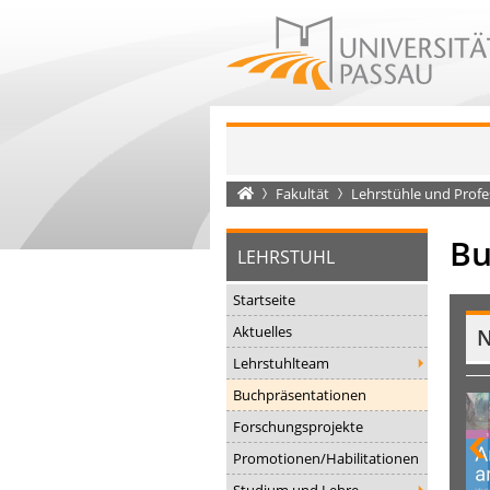
Startseite
Fakultät
Lehrstühle und Prof
Bu
LEHRSTUHL
Startseite
Aktuelles
N
Lehrstuhlteam
Buchpräsentationen
Forschungsprojekte
Promotionen/Habilitationen
Studium und Lehre