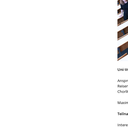
Uni-V
Anspr
Reisen
Chorli
Maxim
Teiln
Inter