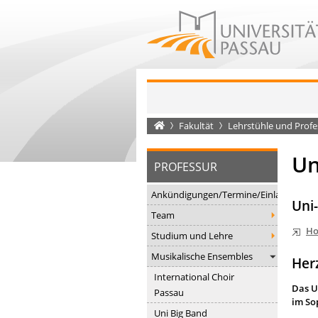
Startseite
Fakultät
Lehrstühle und Prof
Un
PROFESSUR
Ankündigungen/Termine/Einladungen
Uni
Team
Ho
Studium und Lehre
Musikalische Ensembles
Her
International Choir
Das U
Passau
im Sop
Uni Big Band