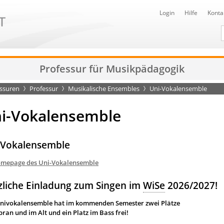
Login
Hilfe
Konta
D
Professur für Musikpädagogik
essuren
Professur
Musikalische Ensembles
Uni-Vokalensemble
i-Vokalensemble
-Vokalensemble
mepage des Uni-Vokalensemble
zliche Einladung zum Singen im
WiSe
2026/2027!
nivokalensemble hat im kommenden Semester zwei Plätze
ran und im Alt und ein Platz im Bass frei!