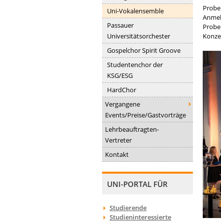
Probe
Uni-Vokalensemble
Anme
Passauer
Probe
Universitätsorchester
Konzer
Gospelchor Spirit Groove
Studentenchor der
KSG/ESG
HardChor
Vergangene
Events/Preise/Gastvorträge
Lehrbeauftragten-
Vertreter
Kontakt
UNI-PORTAL FÜR
Studierende
Studieninteressierte