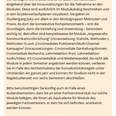
eingehend über die Voraussetzungen für die Teilnahme an den
Modulen. Diese sind ausführlich im Modulkatalog beschrieben und
in den Studienverlaufsplänen visualisiert. Sie gelten im
Studiengang
JoKo
vor allem in den Modulgruppen Methoden und
Praxis, da dort der konsekutive Kompetenzerwerb – erst die
Grundlagen, dann die Vertiefung und Anwendung – besonders
wichtig ist. Betroffen sind beispielsweise die Module „Angewandte
Kommunikationsforschung“ (Voraussetzung: Statistik, Methoden I,
Methoden II) und „Crossmediales Publizieren/Multi-Channel-
Kampagne“ (Voraussetzungen: Crossmediale Darstellungsformen,
Crossmediale Recherche, Lehrredaktion Print, Lehrredaktion
Audio/Video,
HS
Crossmedialität und Medienwandel). Da nicht alle
Module in jedem Semester angeboten werden können, verlieren
Sie im Falle des Nichteinhaltens der Konsekutivitätsregeln unter
Umständen ein ganzes Jahr und können Ihr Studium nicht in der
Regelstudienzeit von sechs Semestern abschließen.
Bitte berücksichtigen Sie künftig auch im Falle eines
Auslandsemesters, dass Sie an einer Partneruniversität nur solche
Module belegen, die Ihnen als Äquivalente für Module des
jeweiligen Fachsemesters, in dem Sie sich befinden, anerkannt
werden können.