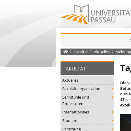
Startseite
Fakultät
Aktuelles
Meldung
Ta
FAKULTÄT
Aktuelles
Die V
Bettin
Fakultätsorganisation
diesj
Lehrstühle und
43) e
Professuren
exzell
Internationales
Studium
Forschung