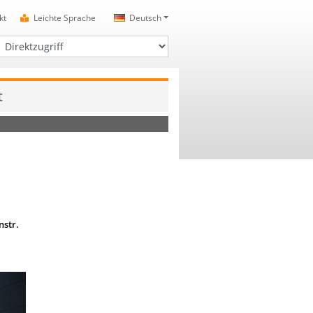
kt
Leichte Sprache
Deutsch
irektzugriff
t
nstr.