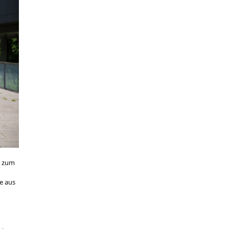
) zum
e aus