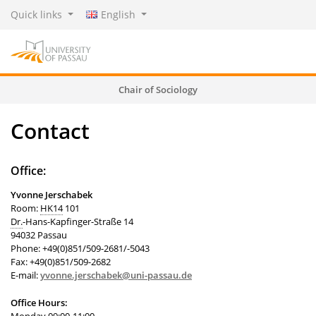
Quick links
English
Chair of Sociology
Contact
Office:
Yvonne Jerschabek
Room:
HK14
101
Dr.
-Hans-Kapfinger-Straße 14
94032 Passau
Phone: +49(0)851/509-2681/-5043
Fax: +49(0)851/509-2682
E-mail:
yvonne.jerschabek@uni-passau.de
Office Hours: