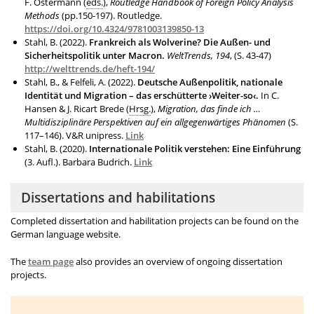
F. Ostermann (
eds.
),
Routledge Handbook of Foreign Policy Analysis
Methods
(pp.150-197). Routledge.
https://doi.org/10.4324/9781003139850-13
Stahl, B. (2022).
Frankreich als Wolverine? Die Außen- und
Sicherheitspolitik unter Macron.
WeltTrends, 194
, (S. 43-47)
http://welttrends.de/heft-194/
Stahl, B., & Felfeli, A. (2022).
Deutsche Außenpolitik, nationale
Identität und Migration – das erschütterte ›Weiter-so‹.
In C.
Hansen & J. Ricart Brede (
Hrsg.
),
Migration, das finde ich …
Multidisziplinäre Perspektiven auf ein allgegenwärtiges Phänomen
(S.
117–146). V&R unipress.
Link
Stahl, B. (2020).
Internationale Politik verstehen: Eine Einführung
(3. Aufl.). Barbara Budrich.
Link
Dissertations and habilitations
Completed dissertation and habilitation projects can be found on the
German language website.
The
team page
also provides an overview of ongoing dissertation
projects.